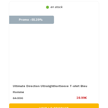
en stock
Promo -55.39%
Ultimate Direction Ultralighthortleeve T-shirt Bleu
Homme
28.99€
64.99€