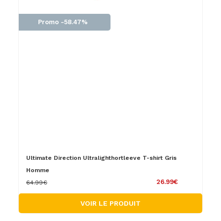
Promo -58.47%
Ultimate Direction Ultralighthortleeve T-shirt Gris
Homme
26.99€
64.99€
VOIR LE PRODUIT