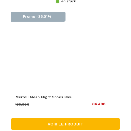
en stock
Promo -35.01%
Merrell Moab Flight Shoes Bleu
84.49€
130.00€
VOIR LE PRODUIT