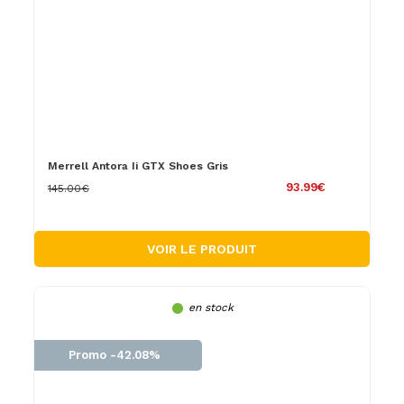
Merrell Antora Ii GTX Shoes Gris
93.99€
145.00€
VOIR LE PRODUIT
en stock
Promo -42.08%