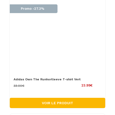
Promo -27.3%
Adidas Own The Runhortleeve T-shirt Vert
23.99€
33.00€
VOIR LE PRODUIT