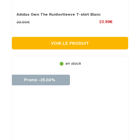
Adidas Own The Runhortleeve T-shirt Blanc
23.99€
33.00€
VOIR LE PRODUIT
en stock
Promo -25.04%