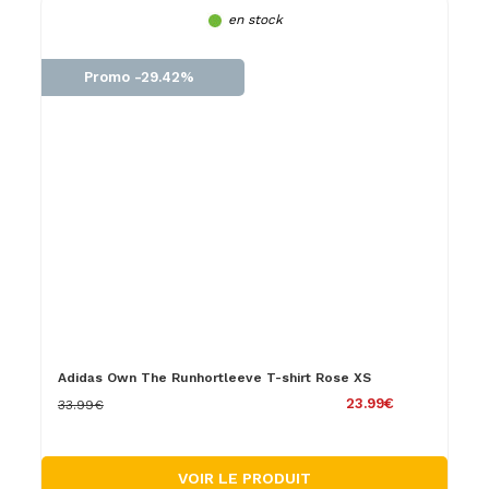
en stock
Promo -29.42%
Adidas Own The Runhortleeve T-shirt Rose XS
23.99€
33.99€
VOIR LE PRODUIT