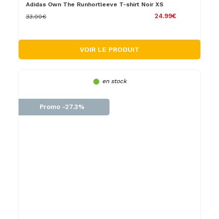
Adidas Own The Runhortleeve T-shirt Noir XS
24.99€
33.00€
VOIR LE PRODUIT
en stock
Promo -27.3%