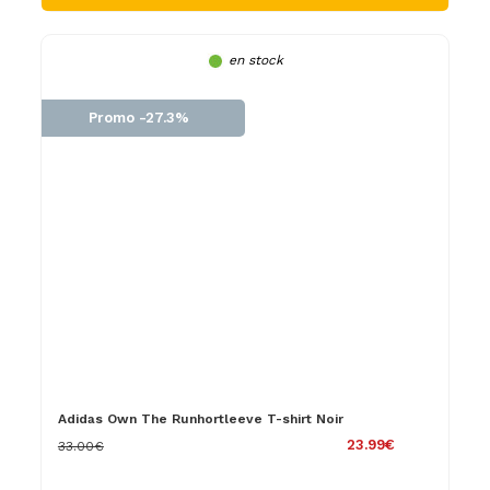
en stock
Promo -27.3%
Adidas Own The Runhortleeve T-shirt Noir
23.99€
33.00€