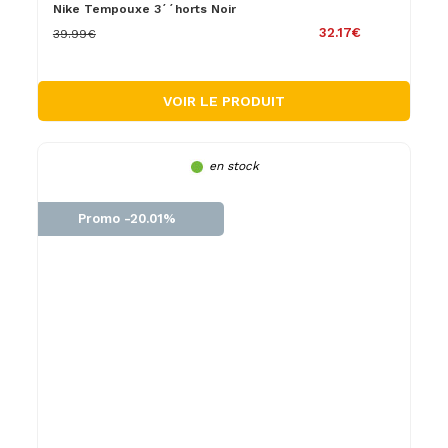
Nike Tempouxe 3´´horts Noir
32.17€
39.99€
VOIR LE PRODUIT
en stock
Promo -20.01%