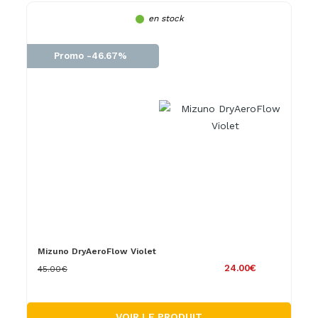
en stock
Promo -46.67%
Mizuno DryAeroFlow Violet
24.00€
45.00€
VOIR LE PRODUIT