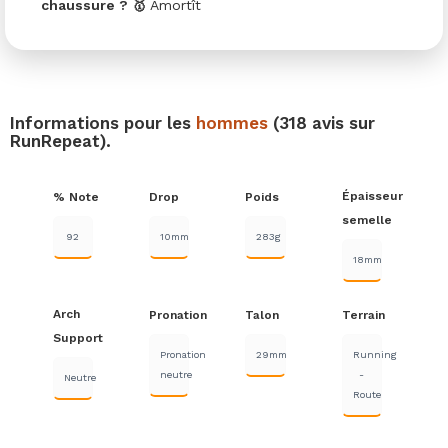
chaussure ? 🥇
Amortît
Informations pour les
hommes
(318 avis sur
RunRepeat).
Épaisseur
% Note
Drop
Poids
semelle
92
10mm
283g
18mm
Arch
Pronation
Talon
Terrain
Support
Pronation
29mm
Running
neutre
-
Neutre
Route