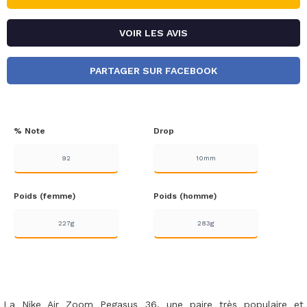
VOIR LES AVIS
PARTAGER SUR FACEBOOK
% Note
Drop
92
10mm
Poids (femme)
Poids (homme)
227g
283g
La Nike Air Zoom Pegasus 36, une paire très populaire et