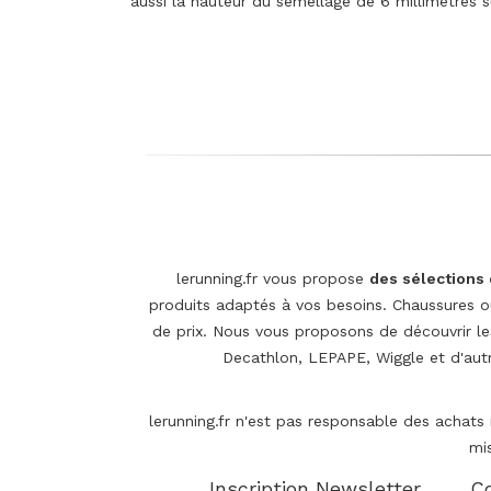
aussi la hauteur du semellage de 6 millimètres 
lerunning.fr vous propose
des sélections d
produits adaptés à vos besoins. Chaussures ou
de prix. Nous vous proposons de découvrir 
Decathlon, LEPAPE, Wiggle et d'autr
lerunning.fr n'est pas responsable des achats 
mis
Inscription Newsletter
C