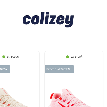
en stock
en stock
.67%
Promo -26.67%