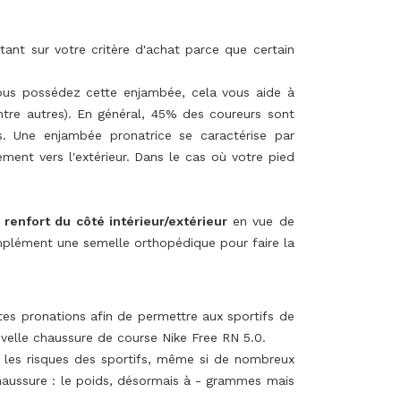
ant sur votre critère d'achat parce que certain
vous possédez cette enjambée, cela vous aide à
ntre autres). En général, 45% des coureurs sont
s. Une enjambée pronatrice se caractérise par
lement vers l'extérieur. Dans le cas où votre pied
 renfort du côté intérieur/extérieur
en vue de
mplément une semelle orthopédique pour faire la
tes pronations afin de permettre aux sportifs de
uvelle chaussure de course Nike Free RN 5.0.
r les risques des sportifs, même si de nombreux
chaussure : le poids, désormais à - grammes mais