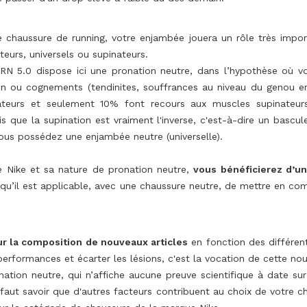
e chaussure de running, votre enjambée jouera un rôle très import
urs, universels ou supinateurs.
RN 5.0 dispose ici une pronation neutre, dans l’hypothèse où 
sion ou cognements (tendinites, souffrances au niveau du genou e
ateurs et seulement 10% font recours aux muscles supinateur
is que la supination est vraiment l'inverse, c'est-à-dire un bascu
ous possédez une enjambée neutre (universelle).
se Nike et sa nature de pronation neutre,
vous bénéficierez d’un
 qu’il est applicable, avec une chaussure neutre, de mettre en co
ur la composition de nouveaux articles
en fonction des différen
performances et écarter les lésions, c'est la vocation de cette no
ion neutre, qui n’affiche aucune preuve scientifique à date su
 faut savoir que d'autres facteurs contribuent au choix de votre 