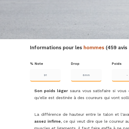
Informations pour les
hommes
(459 avis
% Note
Drop
Poids
91
6mm
-
Son poids léger
saura vous satisfaire si vous 
qu'elle est destinée à des coureurs qui vont solli
La différence de hauteur entre le talon et l'
assez infime
, ce qui veut dire que le coureur
muscles et ligaments, il faut faire gaffe à ne p