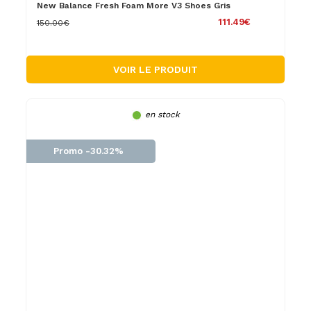
New Balance Fresh Foam More V3 Shoes Gris
111.49€
150.00€
VOIR LE PRODUIT
en stock
Promo -30.32%