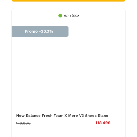
en stock
Promo -30.3%
New Balance Fresh Foam X More V3 Shoes Blanc
118.49€
170.00€