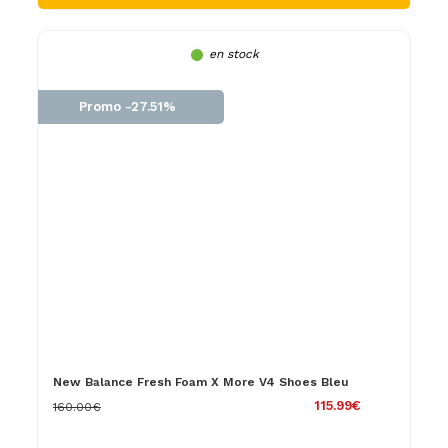
en stock
Promo -27.51%
New Balance Fresh Foam X More V4 Shoes Bleu
115.99€
160.00€