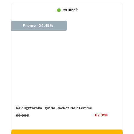
en stock
Promo -24.45%
Raidlightorona Hybrid Jacket Noir Femme
67.99€
89.99€