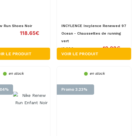
w Run Shoes Noir
INCYLENCE Incylence Renewed 97
118.65€
Ocean - Chaussettes de running
vert
19.99€
19.99€
IR LE PRODUIT
VOIR LE PRODUIT
en stock
en stock
.04%
Promo 3.23%