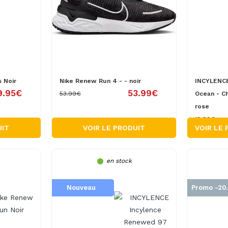
 Noir
Nike Renew Run 4 - - noir
INCYLENCE
9.95€
53.99€
53.99€
Ocean - C
rose
19.99€
UIT
VOIR LE PRODUIT
VOIR LE
en stock
Nouveau
Promo -20