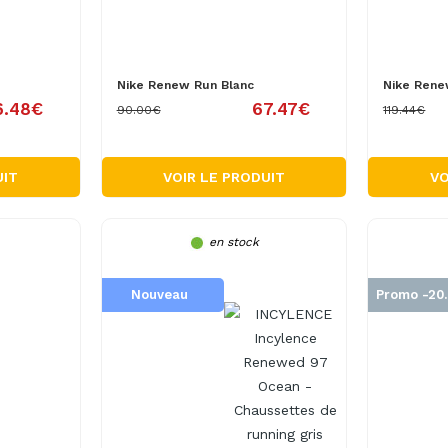
Nike Renew Run Blanc
Nike Rene
6.48€
67.47€
90.00€
119.44€
UIT
VOIR LE PRODUIT
VO
en stock
Nouveau
Promo -20