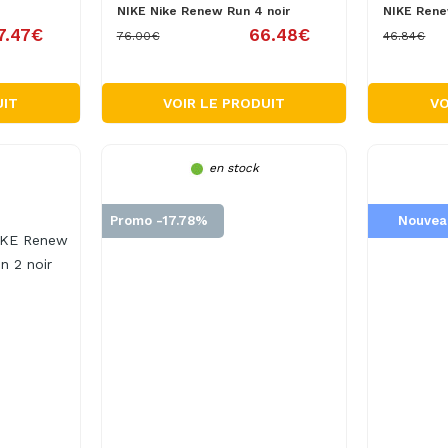
NIKE Nike Renew Run 4 noir
NIKE Rene
7.47€
66.48€
76.00€
46.84€
UIT
VOIR LE PRODUIT
VO
en stock
Promo -17.78%
Nouvea