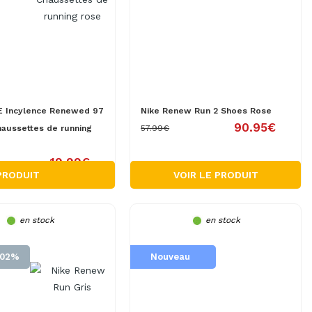
 Incylence Renewed 97
Nike Renew Run 2 Shoes Rose
90.95€
haussettes de running
57.99€
19.99€
 PRODUIT
VOIR LE PRODUIT
en stock
en stock
.02%
Nouveau