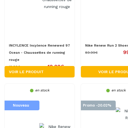
INCYLENCE Incylence Renewed 97
Nike Renew Run 2 Shoes
9
Ocean - Chaussettes de running
89.99€
rouge
19.99€
19.99€
VOIR LE PRODUIT
VOIR LE PROD
en stock
en stock
Nouveau
Promo -20.02%