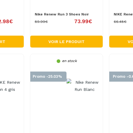
Nike Renew Run 3 Shoes Noir
NIKE Rene
2.98€
73.99€
89.99€
66.48€
UIT
VOIR LE PRODUIT
VO
en stock
Promo -25.03%
Promo -0