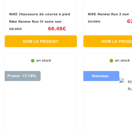
NIKE Chaussure de course à pied
NIKE Renew Run 2 noir
6
Nike Renew Run IV noire noir
62.98€
66.48€
66.48€
VOIR LE PRODUIT
VOIR LE PROD
en stock
en stock
Promo -17.78%
Nouveau