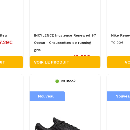
Bleu
INCYLENCE Incylence Renewed 97
Nike Rene
7.29€
Ocean - Chaussettes de running
70.00€
gris
19.95€
19.95€
UIT
VOIR LE PRODUIT
VO
en stock
Nouveau
Nouvea