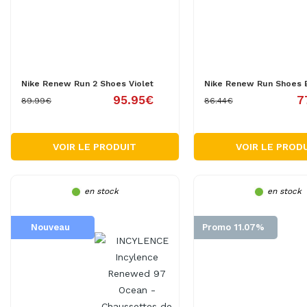
Nike Renew Run 2 Shoes Violet
Nike Renew Run Shoes 
95.95€
7
89.99€
86.44€
VOIR LE PRODUIT
VOIR LE PROD
en stock
en stock
Nouveau
Promo 11.07%