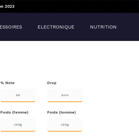
en 2023
ESSOIRES
ELECTRONIQUE
NUTRITION
% Note
Drop
86
9mm
Poids (femme)
Poids (homme)
268g
366g