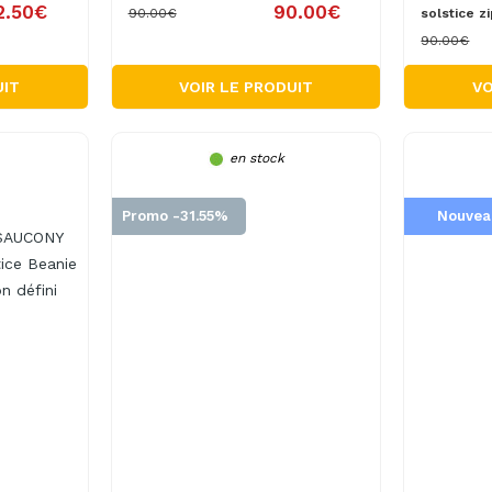
2.50€
90.00€
90.00€
solstice zi
90.00€
UIT
VOIR LE PRODUIT
VO
en stock
Promo -31.55%
Nouvea