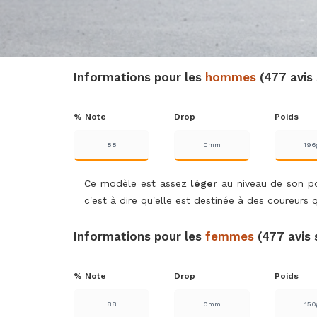
Informations pour les
hommes
(477 avis
% Note
Drop
Poids
88
0mm
196
Ce modèle est assez
léger
au niveau de son poi
c'est à dire qu'elle est destinée à des coureurs q
Informations pour les
femmes
(477 avis 
% Note
Drop
Poids
88
0mm
150