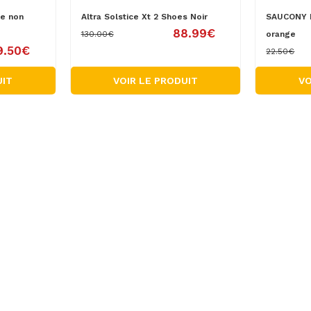
e non
Altra Solstice Xt 2 Shoes Noir
SAUCONY B
88.99€
130.00€
orange
9.50€
22.50€
UIT
VOIR LE PRODUIT
VO