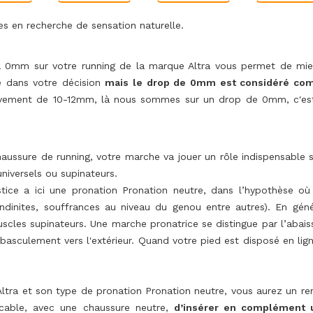
tes en recherche de sensation naturelle.
à 0mm sur votre running de la marque Altra vous permet de mieu
e dans votre décision
mais le drop de 0mm est considéré com
ement de 10-12mm, là nous sommes sur un drop de 0mm, c'est 
aussure de running, votre marche va jouer un rôle indispensable 
niversels ou supinateurs.
tice a ici une pronation Pronation neutre, dans l’hypothèse o
ndinites, souffrances au niveau du genou entre autres). En gé
les supinateurs. Une marche pronatrice se distingue par l’abaisse
n basculement vers l'extérieur. Quand votre pied est disposé en li
tra et son type de pronation Pronation neutre, vous aurez un renf
licable, avec une chaussure neutre,
d’insérer en complément 