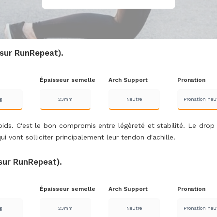
 sur RunRepeat).
Épaisseur semelle
Arch Support
Pronation
g
23mm
Neutre
Pronation neu
ds. C'est le bon compromis entre légèreté et stabilité. Le drop 
ui vont solliciter principalement leur tendon d'achille.
sur RunRepeat).
Épaisseur semelle
Arch Support
Pronation
g
23mm
Neutre
Pronation neu