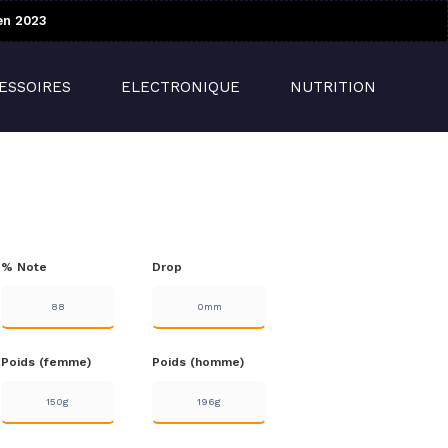
en 2023
ESSOIRES
ELECTRONIQUE
NUTRITION
% Note
Drop
88
0mm
Poids (femme)
Poids (homme)
150g
196g