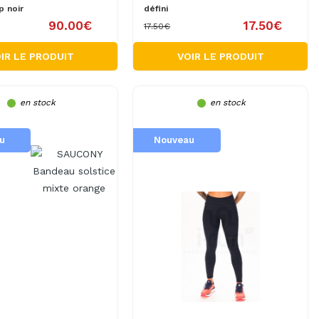
p noir
défini
90.00€
17.50€
17.50€
IR LE PRODUIT
VOIR LE PRODUIT
en stock
en stock
u
Nouveau