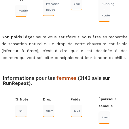
Pronation
7mm
Running
neutre
-
Neutre
Route
Son poids léger
saura vous satisfaire si vous êtes en recherche
de sensation naturelle. Le drop de cette chaussure est faible
(inférieur à 8mm), c'est à dire qu'elle est destinée à des
coureurs qui vont solliciter principalement leur tendon d'achille.
Informations pour les
femmes
(3143 avis sur
RunRepeat).
Épaisseur
% Note
Drop
Poids
semelle
91
0mm
130g
7mm