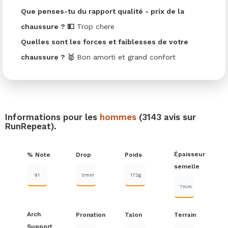
Que penses-tu du rapport qualité - prix de la
chaussure ? 💵
Trop chere
Quelles sont les forces et faiblesses de votre
chaussure ? 🥇
Bon amorti et grand confort
Informations pour les
hommes
(3143 avis sur
RunRepeat).
Épaisseur
% Note
Drop
Poids
semelle
91
0mm
172g
7mm
Arch
Pronation
Talon
Terrain
Support