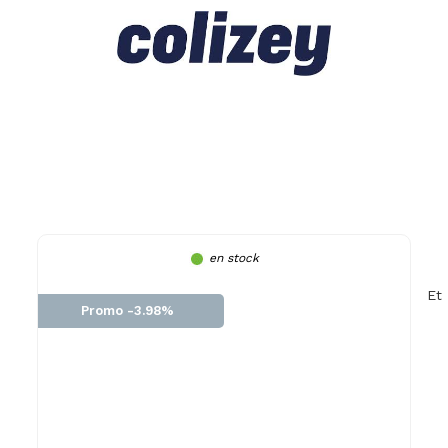
en stock
Et
Promo -3.98%