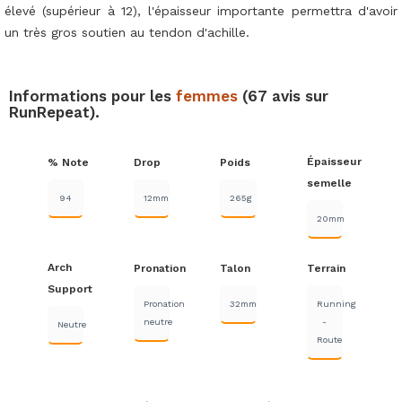
élevé (supérieur à 12), l'épaisseur importante permettra d'avoir
un très gros soutien au tendon d'achille.
Informations pour les
femmes
(67 avis sur
RunRepeat).
Épaisseur
% Note
Drop
Poids
semelle
94
12mm
265g
20mm
Arch
Pronation
Talon
Terrain
Support
Pronation
32mm
Running
neutre
-
Neutre
Route