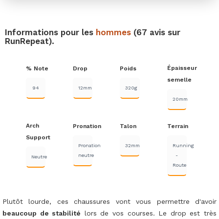
Informations pour les
hommes
(67 avis sur
RunRepeat).
Épaisseur
% Note
Drop
Poids
semelle
94
12mm
320g
20mm
Arch
Pronation
Talon
Terrain
Support
Pronation
32mm
Running
neutre
-
Neutre
Route
Plutôt lourde, ces chaussures vont vous permettre d'avoir
beaucoup de stabilité
lors de vos courses. Le drop est très