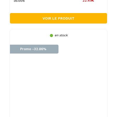
22.49€
35.00€
VOIR LE PRODUIT
en stock
Promo -32.86%