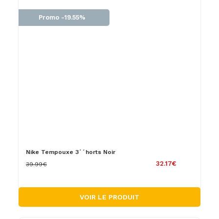
Promo -19.55%
Nike Tempouxe 3´´horts Noir
32.17€
39.99€
VOIR LE PRODUIT