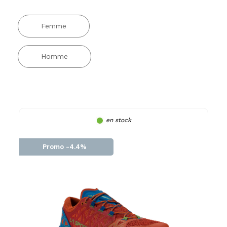
Femme
Homme
en stock
Promo -4.4%