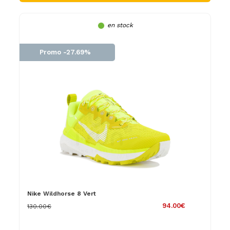
en stock
Promo -27.69%
Nike Wildhorse 8 Vert
94.00€
130.00€