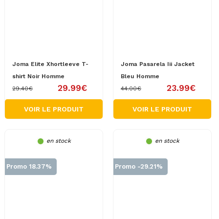
Joma Elite Xhortleeve T-
Joma Pasarela Iii Jacket
shirt Noir Homme
Bleu Homme
29.99€
23.99€
29.40€
44.00€
VOIR LE PRODUIT
VOIR LE PRODUIT
en stock
en stock
Promo 18.37%
Promo -29.21%