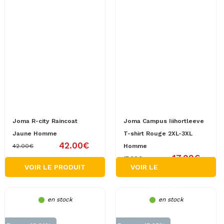
Joma R-city Raincoat
Joma Campus Iiihortleeve
Jaune Homme
T-shirt Rouge 2XL-3XL
42.00€
42.00€
Homme
17.99€
17.00€
VOIR LE PRODUIT
VOIR LE
PRODUIT
en stock
en stock