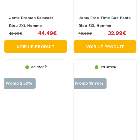
Joma Bremen Raincoat
Joma Free Time Coe Pants
Bleu 2XL Homme
Bleu 5XL Homme
44.49€
32.99€
42.00€
40.00€
VOIR LE PRODUIT
VOIR LE PRODUIT
en stock
en stock
Promo 2.53%
Promo 18.76%