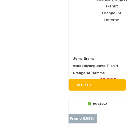
Joma Brama
Academyongleeve T-shirt
Orange-M Homme
18.99€
18.90€
VOIR LE
PRODUIT
en stock
Promo 8.58%