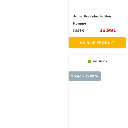
Joma R-cityhorts Noir
Homme
36.99€
36.75€
VOIR LE PRODUIT
en stock
Promo -35.02%