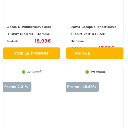
Joma R-winnerleeveless
Joma Campus Iiihortleeve
T-shirt Bleu 2XL Homme
T-shirt Vert 4XL-5XL
18.99€
16.49€
Homme
17.99€
17.00€
VOIR LE PRODUIT
VOIR LE
PRODUIT
en stock
en stock
Promo 2.01%
Promo -45.48%