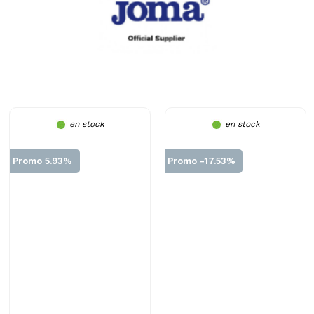
en stock
en stock
Promo 5.93%
Promo -17.53%