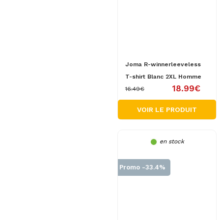
Joma R-winnerleeveless
T-shirt Blanc 2XL Homme
18.99€
16.49€
VOIR LE PRODUIT
en stock
Promo -33.4%