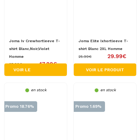
Joma Iv Crewhortleeve T-
Joma Elite Ixhortleeve T-
shirt Blanc,Noir,Violet
shirt Blanc 2XL Homme
29.99€
Homme
25.99€
17.99€
25.00€
VOIR LE
VOIR LE PRODUIT
PRODUIT
en stock
en stock
Promo 18.76%
Promo 1.69%