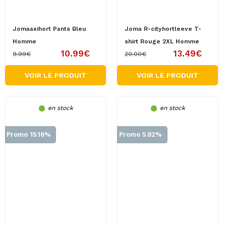
Jomaaxihort Pants Bleu
Joma R-cityhortleeve T-
Homme
shirt Rouge 2XL Homme
10.99€
13.49€
9.99€
20.00€
VOIR LE PRODUIT
VOIR LE PRODUIT
en stock
en stock
Promo 15.16%
Promo 5.82%