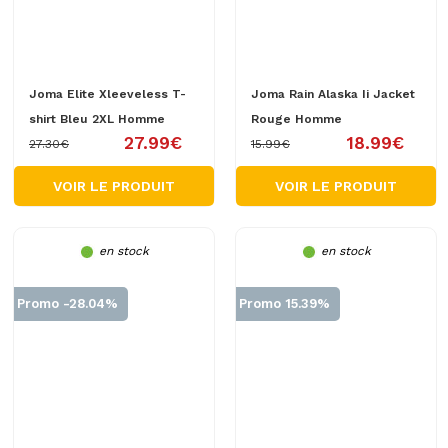
Joma Elite Xleeveless T-
Joma Rain Alaska Ii Jacket
shirt Bleu 2XL Homme
Rouge Homme
27.99€
18.99€
27.30€
15.99€
VOIR LE PRODUIT
VOIR LE PRODUIT
en stock
en stock
Promo -28.04%
Promo 15.39%