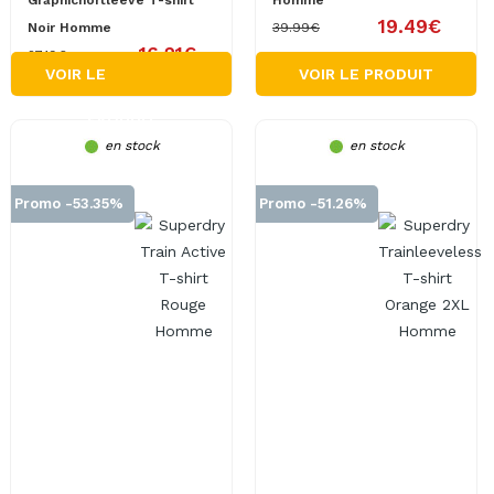
Graphichortleeve T-shirt
Homme
19.49€
Noir Homme
39.99€
16.21€
27.19€
VOIR LE
VOIR LE PRODUIT
PRODUIT
en stock
en stock
Promo -53.35%
Promo -51.26%