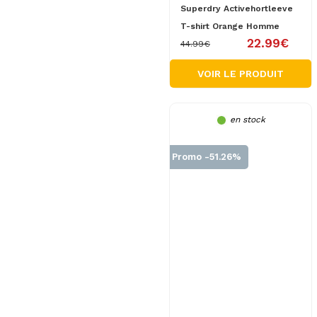
Superdry Activehortleeve
T-shirt Orange Homme
22.99€
44.99€
VOIR LE PRODUIT
en stock
Promo -51.26%