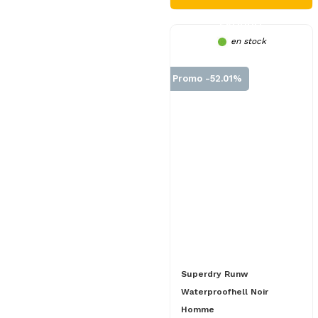
PRODUIT
en stock
Promo -52.01%
Superdry Runw
Waterproofhell Noir
Homme