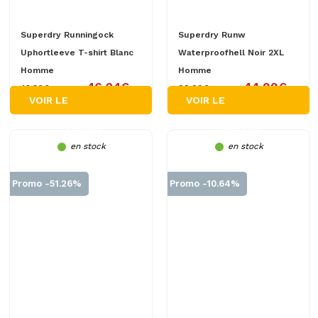
Superdry Runningock
Superdry Runw
Uphortleeve T-shirt Blanc
Waterproofhell Noir 2XL
Homme
Homme
46.24€
44.99€
43.30€
99.99€
VOIR LE
VOIR LE
PRODUIT
PRODUIT
en stock
en stock
Promo -51.26%
Promo -10.64%