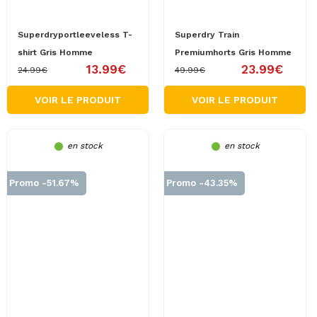
Superdryportleeveless T-
Superdry Train
shirt Gris Homme
Premiumhorts Gris Homme
13.99€
23.99€
24.99€
49.99€
VOIR LE PRODUIT
VOIR LE PRODUIT
en stock
en stock
Promo -51.67%
Promo -43.35%