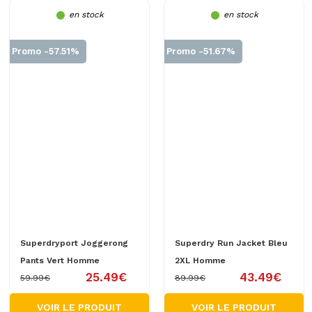
en stock
en stock
Promo -57.51%
Promo -51.67%
Superdryport Joggerong
Superdry Run Jacket Bleu
Pants Vert Homme
2XL Homme
25.49€
43.49€
59.99€
89.99€
VOIR LE PRODUIT
VOIR LE PRODUIT