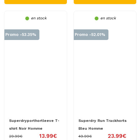
en stock
en stock
Promo -53.35%
Promo -52.01%
Superdryporthortleeve T-
Superdry Run Trackhorts
shirt Noir Homme
Bleu Homme
13.99€
23.99€
29.99€
49.99€