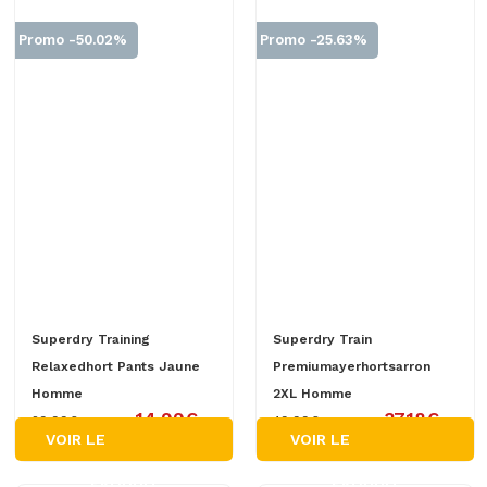
Promo -50.02%
Promo -25.63%
Superdry Training
Superdry Train
Relaxedhort Pants Jaune
Premiumayerhortsarron
Homme
2XL Homme
14.99€
37.18€
29.99€
49.99€
VOIR LE
VOIR LE
PRODUIT
PRODUIT