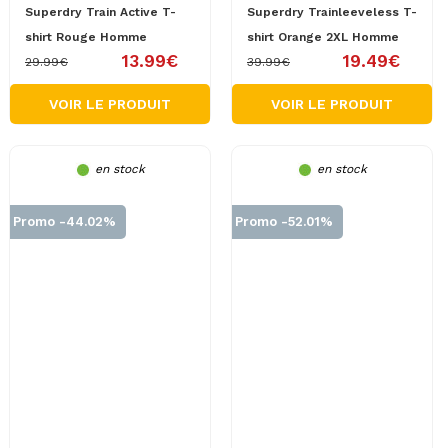
Superdry Train Active T-
Superdry Trainleeveless T-
shirt Rouge Homme
shirt Orange 2XL Homme
13.99€
19.49€
29.99€
39.99€
VOIR LE PRODUIT
VOIR LE PRODUIT
en stock
en stock
Promo -44.02%
Promo -52.01%