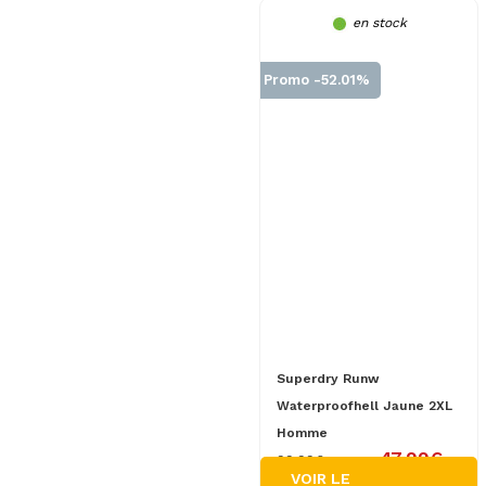
en stock
Promo -52.01%
Superdry Runw
Waterproofhell Jaune 2XL
Homme
47.99€
99.99€
VOIR LE