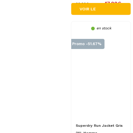
47.99€
99.99€
VOIR LE
PRODUIT
en stock
Promo -51.67%
Superdry Run Jacket Gris