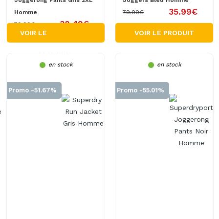
Joggerong Pants Gris 2XL
Joggers Bleu Homme
35.99€
Homme
79.99€
38.49€
79.99€
VOIR LE
VOIR LE PRODUIT
PRODUIT
en stock
en stock
Promo -51.67%
Promo -55.01%