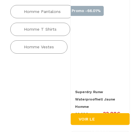
Promo -66.01%
Homme Pantalons
Homme T Shirts
Homme Vestes
Superdry Runw
Waterproofhell Jaune
Homme
33.99€
99.99€
VOIR LE
PRODUIT