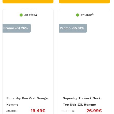
PRODUIT
en stock
en stock
Promo -51.26%
Promo -55.01%
Superdry Run Vest Orange
Superdry Trainock Neck
Homme
Top Noir 2XL Homme
19.49€
26.99€
39.99€
59.99€