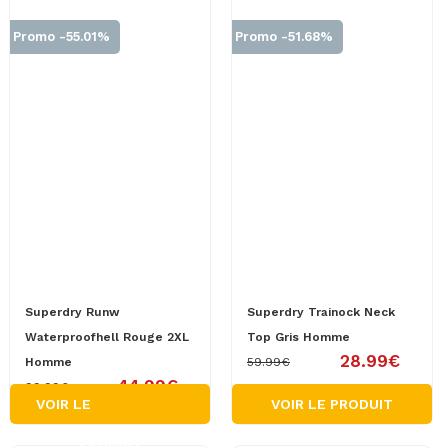
Promo -55.01%
Promo -51.68%
Superdry Runw
Superdry Trainock Neck
Waterproofhell Rouge 2XL
Top Gris Homme
28.99€
Homme
59.99€
44.99€
99.99€
VOIR LE
VOIR LE PRODUIT
PRODUIT