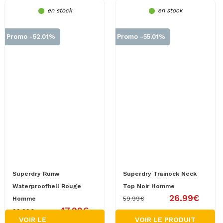
en stock
en stock
Promo -52.01%
Promo -55.01%
Superdry Runw
Superdry Trainock Neck
Waterproofhell Rouge
Top Noir Homme
26.99€
Homme
59.99€
47.99€
99.99€
VOIR LE
VOIR LE PRODUIT