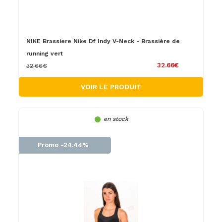
NIKE Brassiere Nike Df Indy V-Neck - Brassière de
running vert
32.66€
32.66€
VOIR LE PRODUIT
en stock
Promo -24.44%